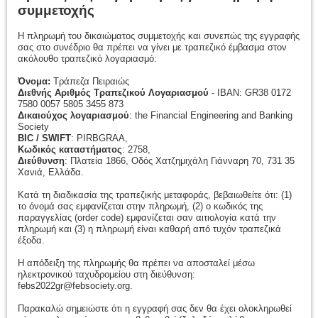
συμμετοχής
Η πληρωμή του δικαιώματος συμμετοχής και συνεπώς της εγγραφής
σας στο συνέδριο θα πρέπει να γίνει με τραπεζικό έμβασμα στον
ακόλουθο τραπεζικό λογαριασμό:
Όνομα:
Τράπεζα Πειραιώς
Διεθνής Αριθμός Τραπεζικού Λογαριασμού
- IBAN: GR38 0172
7580 0057 5805 3455 873
Δικαιούχος λογαριασμού
: the Financial Engineering and Banking
Society
BIC / SWIFT
: PIRBGRAA,
Κωδικός καταστήματος
: 2758,
Διεύθυνση
: Πλατεία 1866, Οδός Χατζημιχάλη Γιάνναρη 70, 731 35
Χανιά, Ελλάδα.
Κατά τη διαδικασία της τραπεζικής μεταφοράς, βεβαιωθείτε ότι: (1)
το όνομά σας εμφανίζεται στην πληρωμή, (2) ο κωδικός της
παραγγελίας (order code) εμφανίζεται σαν αιτιολογία κατά την
πληρωμή και (3) η πληρωμή είναι καθαρή από τυχόν τραπεζικά
έξοδα.
Η απόδειξη της πληρωμής θα πρέπει να αποσταλεί μέσω
ηλεκτρονικού ταχυδρομείου στη διεύθυνση:
febs2022gr@febsociety.org.
Παρακαλώ σημειώστε ότι η εγγραφή σας δεν θα έχει ολοκληρωθεί