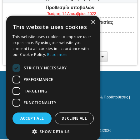
Προθεσμία υποβολών
Τετάρτη, 14 Δεκεμβρίου 2022
×
Προθεσμία υποβολής τελικής εργασίας
This website uses cookies
Σάββατο, 17 Δεκεμβρίου 2022
This website uses cookies to improve user
Ημερομηνίες εκδήλωσης
experience. By using our website you
Δευτέρα, 19 Δεκεμβρίου 2022 -
Τρίτη, 20 Δεκεμβρίου 2022
consent to all cookies in accordance with
our Cookie Policy.
Read more
Προσθήκη στο ημερολόγιο
STRICTLY NECESSARY
PERFORMANCE
FEBS
TARGETING
Πολιτική Προστασίας Προσωπικών Δεδομένων
|
Όροι & Προϋποθέσεις
|
Cookies policy
|
Υποστήριξη
FUNCTIONALITY
NOETIK Production
ACCEPT ALL
DECLINE ALL
Με την υποστήριξη του
EventsAdmin.com
©
2026
SHOW DETAILS