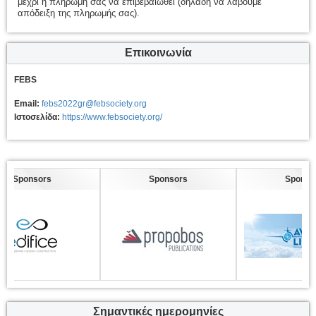
μέχρι η πληρωμή σας να επιβεβαιωθεί (δηλαδή να λάβουμε
απόδειξη της πληρωμής σας).
Επικοινωνία
FEBS
Email:
febs2022gr@febsociety.org
Ιστοσελίδα:
https://www.febsociety.org/
Sponsors
Sponsors
Sponsors
Σημαντικές ημερομηνίες