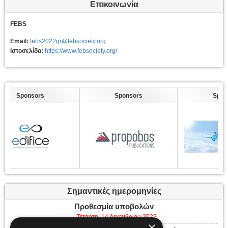
Επικοινωνία
FEBS
Email:
febs2022gr@febsociety.org
Ιστοσελίδα:
https://www.febsociety.org/
Sponsors
Sponsors
Spons
Σημαντικές ημερομηνίες
Προθεσμία υποβολών
Τετάρτη, 14 Δεκεμβρίου 2022
×